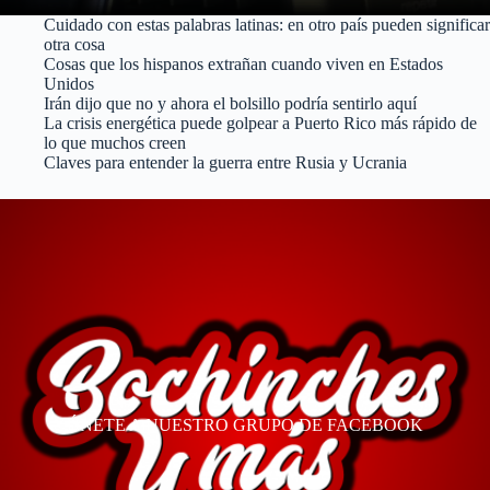
Cuidado con estas palabras latinas: en otro país pueden significar
otra cosa
Cosas que los hispanos extrañan cuando viven en Estados
Unidos
Irán dijo que no y ahora el bolsillo podría sentirlo aquí
La crisis energética puede golpear a Puerto Rico más rápido de
lo que muchos creen
Claves para entender la guerra entre Rusia y Ucrania
ÚNETE A NUESTRO GRUPO DE FACEBOOK