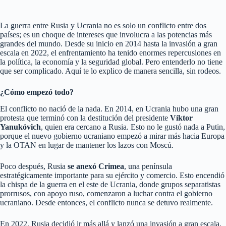
La guerra entre Rusia y Ucrania no es solo un conflicto entre dos
países; es un choque de intereses que involucra a las potencias más
grandes del mundo. Desde su inicio en 2014 hasta la invasión a gran
escala en 2022, el enfrentamiento ha tenido enormes repercusiones en
la política, la economía y la seguridad global. Pero entenderlo no tiene
que ser complicado. Aquí te lo explico de manera sencilla, sin rodeos.
¿Cómo empezó todo?
El conflicto no nació de la nada. En 2014, en Ucrania hubo una gran
protesta que terminó con la destitución del presidente
Víktor
Yanukóvich
, quien era cercano a Rusia. Esto no le gustó nada a Putin,
porque el nuevo gobierno ucraniano empezó a mirar más hacia Europa
y la OTAN en lugar de mantener los lazos con Moscú.
Poco después, Rusia
se anexó Crimea
, una península
estratégicamente importante para su ejército y comercio. Esto encendió
la chispa de la guerra en el este de Ucrania, donde grupos separatistas
prorrusos, con apoyo ruso, comenzaron a luchar contra el gobierno
ucraniano. Desde entonces, el conflicto nunca se detuvo realmente.
En 2022, Rusia decidió ir más allá y lanzó una invasión a gran escala.