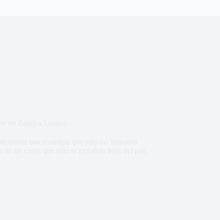
ven en Estados Unidos
espierta una nostalgia que solo los hispanos
 de las cosas que más se extrañan lejos del país