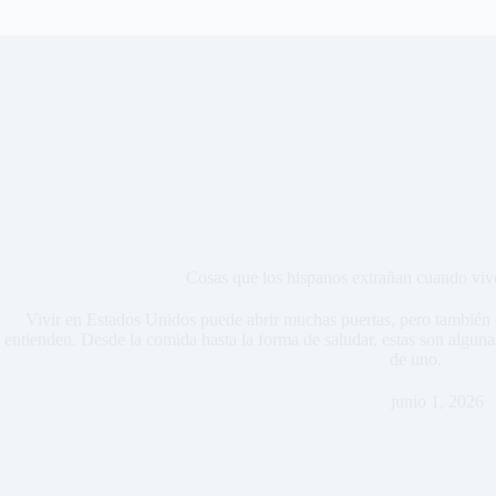
Cosas que los hispanos extrañan cuando vi
Vivir en Estados Unidos puede abrir muchas puertas, pero también d
entienden. Desde la comida hasta la forma de saludar, estas son algunas
de uno.
junio 1, 2026