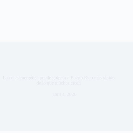
La crisis energética puede golpear a Puerto Rico más rápido
de lo que muchos creen
abril 4, 2026