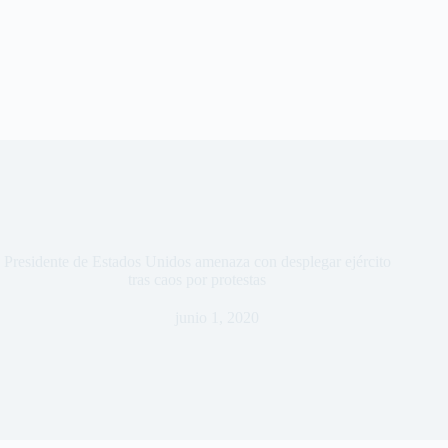
Presidente de Estados Unidos amenaza con desplegar ejército
tras caos por protestas
junio 1, 2020