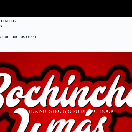
 otra cosa
os
lo que muchos creen
ÚNETE A NUESTRO GRUPO DE FACEBOOK