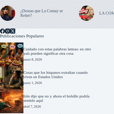
¿Deseas que La Comay se
LA CO
Retire?
Publicaciones Populares
Cuidado con estas palabras latinas: en otro
país pueden significar otra cosa
junio 8, 2026
Cosas que los hispanos extrañan cuando
viven en Estados Unidos
junio 1, 2026
Irán dijo que no y ahora el bolsillo podría
sentirlo aquí
abril 7, 2026