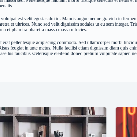
pis massa sed. Pellentesque habitant morbi tristique senectus et netus e
nenatis.
olutpat est velit egestas dui id. Mauris augue neque gravida in ferment
aretra et ultrices. Nunc sed velit dignissim sodales ut eu sem integer. T
rna et pharetra pharetra massa massa ultricies.
erat pellentesque adipiscing commodo. Sed ullamcorper morbi tincidunt
. Risus feugiat in ante metus. Nulla facilisi etiam dignissim diam quis 
phasellus faucibus scelerisque eleifend donec pretium vulputate sapien ne