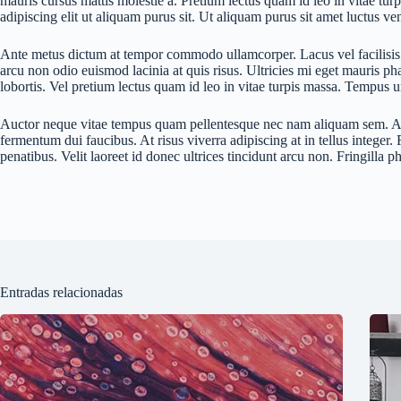
mauris cursus mattis molestie a. Pretium lectus quam id leo in vitae tur
adipiscing elit ut aliquam purus sit. Ut aliquam purus sit amet luctus ve
Ante metus dictum at tempor commodo ullamcorper. Lacus vel facilisis v
arcu non odio euismod lacinia at quis risus. Ultricies mi eget mauris ph
lobortis. Vel pretium lectus quam id leo in vitae turpis massa. Tempus u
Auctor neque vitae tempus quam pellentesque nec nam aliquam sem. At 
fermentum dui faucibus. At risus viverra adipiscing at in tellus integer
penatibus. Velit laoreet id donec ultrices tincidunt arcu non. Fringilla 
Entradas relacionadas