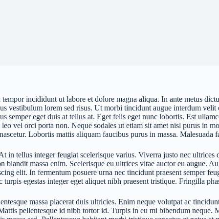
d tempor incididunt ut labore et dolore magna aliqua. In ante metus di
llus vestibulum lorem sed risus. Ut morbi tincidunt augue interdum vel
us semper eget duis at tellus at. Eget felis eget nunc lobortis. Est ullam
 leo vel orci porta non. Neque sodales ut etiam sit amet nisl purus in mo
 nascetur. Lobortis mattis aliquam faucibus purus in massa. Malesuada f
At in tellus integer feugiat scelerisque varius. Viverra justo nec ultric
on blandit massa enim. Scelerisque eu ultrices vitae auctor eu augue. A
iscing elit. In fermentum posuere urna nec tincidunt praesent semper feug
 turpis egestas integer eget aliquet nibh praesent tristique. Fringilla p
lentesque massa placerat duis ultricies. Enim neque volutpat ac tincidun
attis pellentesque id nibh tortor id. Turpis in eu mi bibendum neque. M