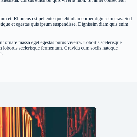
t malesuada. Cursus euismod quis viverra nibh. Sit amet consectetur
um et. Rhoncus est pellentesque elit ullamcorper dignissim cras. Sed
ristique et egestas quis ipsum suspendisse. Dignissim diam quis enim
 ornare massa eget egestas purus viverra. Lobortis scelerisque
enim lobortis scelerisque fermentum. Gravida cum sociis natoque
c.