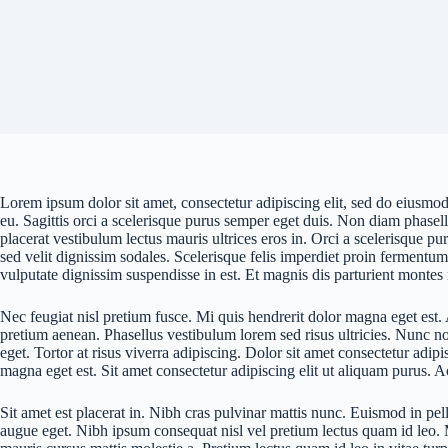
Lorem ipsum dolor sit amet, consectetur adipiscing elit, sed do eiusmo
eu. Sagittis orci a scelerisque purus semper eget duis. Non diam phase
placerat vestibulum lectus mauris ultrices eros in. Orci a scelerisque pur
sed velit dignissim sodales. Scelerisque felis imperdiet proin fermentum
vulputate dignissim suspendisse in est. Et magnis dis parturient montes
Nec feugiat nisl pretium fusce. Mi quis hendrerit dolor magna eget est. 
pretium aenean. Phasellus vestibulum lorem sed risus ultricies. Nunc n
eget. Tortor at risus viverra adipiscing. Dolor sit amet consectetur adip
magna eget est. Sit amet consectetur adipiscing elit ut aliquam purus. Ac
Sit amet est placerat in. Nibh cras pulvinar mattis nunc. Euismod in pel
augue eget. Nibh ipsum consequat nisl vel pretium lectus quam id leo. M