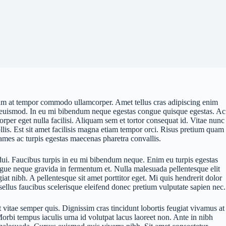
ctum at tempor commodo ullamcorper. Amet tellus cras adipiscing enim
it euismod. In eu mi bibendum neque egestas congue quisque egestas. Ac
corper eget nulla facilisi. Aliquam sem et tortor consequat id. Vitae nunc
llis. Est sit amet facilisis magna etiam tempor orci. Risus pretium quam
ames ac turpis egestas maecenas pharetra convallis.
es dui. Faucibus turpis in eu mi bibendum neque. Enim eu turpis egestas
ugue neque gravida in fermentum et. Nulla malesuada pellentesque elit
iat nibh. A pellentesque sit amet porttitor eget. Mi quis hendrerit dolor
hasellus faucibus scelerisque eleifend donec pretium vulputate sapien nec.
t vitae semper quis. Dignissim cras tincidunt lobortis feugiat vivamus at
orbi tempus iaculis urna id volutpat lacus laoreet non. Ante in nibh